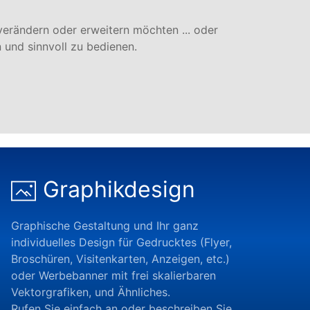
erändern oder erweitern möchten ... oder
 und sinnvoll zu bedienen.
Graphikdesign
Graphische Gestaltung und Ihr ganz
individuelles Design für Gedrucktes (Flyer,
Broschüren, Visitenkarten, Anzeigen, etc.)
oder Werbebanner mit frei skalierbaren
Vektorgrafiken, und Ähnliches.
Rufen Sie einfach an oder beschreiben Sie