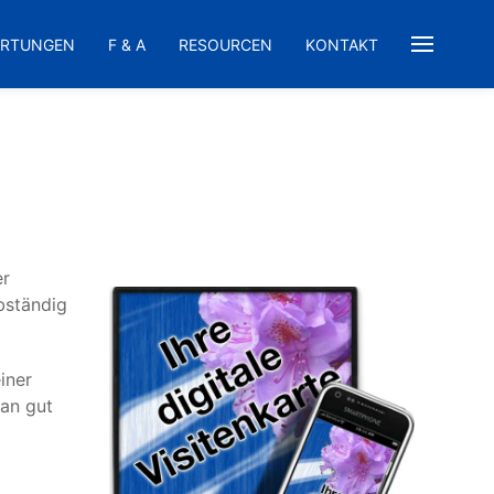
ERTUNGEN
F & A
RESOURCEN
KONTAKT
er
bständig
iner
an gut